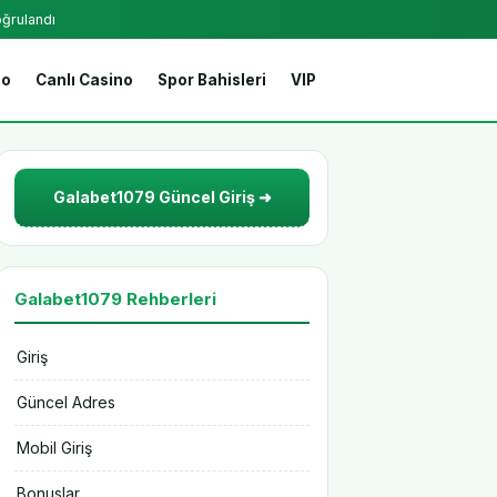
oğrulandı
no
Canlı Casino
Spor Bahisleri
VIP
Galabet1079 Güncel Giriş ➜
Galabet1079 Rehberleri
Giriş
Güncel Adres
Mobil Giriş
Bonuslar