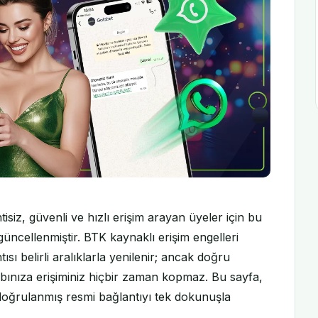
siz, güvenli ve hızlı erişim arayan üyeler için bu
üncellenmiştir. BTK kaynaklı erişim engelleri
sı belirli aralıklarla yenilenir; ancak doğru
abınıza erişiminiz hiçbir zaman kopmaz. Bu sayfa,
doğrulanmış resmi bağlantıyı tek dokunuşla