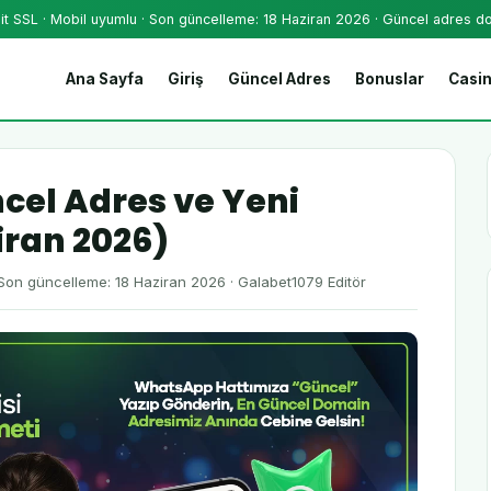
it SSL · Mobil uyumlu · Son güncelleme: 18 Haziran 2026 · Güncel adres d
Ana Sayfa
Giriş
Güncel Adres
Bonuslar
Casi
cel Adres ve Yeni
iran 2026)
Son güncelleme: 18 Haziran 2026 · Galabet1079 Editör