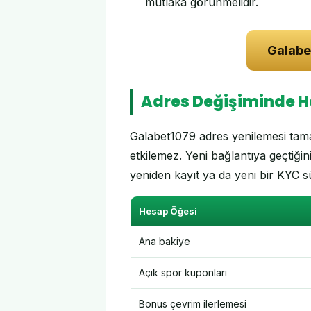
mutlaka görünmelidir.
Galabe
Adres Değişiminde H
Galabet1079 adres yenilemesi tamam
etkilemez. Yeni bağlantıya geçtiğini
yeniden kayıt ya da yeni bir KYC 
Hesap Öğesi
Ana bakiye
Açık spor kuponları
Bonus çevrim ilerlemesi