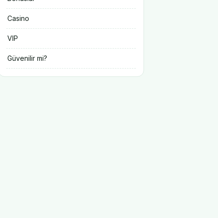
Casino
VIP
Güvenilir mi?