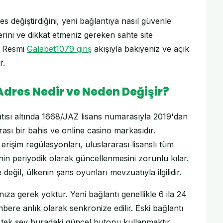
 değiştirdiğini, yeni bağlantıya nasıl güvenle
erini ve dikkat etmeniz gereken sahte site
z. Resmi
Galabet1079 giriş
akışıyla bakiyeniz ve açık
r.
dres Nedir ve Neden Değişir?
ısı altında 1668/JAZ lisans numarasıyla 2019'dan
ası bir bahis ve online casino markasıdır.
 erişim regülasyonları, uluslararası lisanslı tüm
inin periyodik olarak güncellenmesini zorunlu kılar.
değil, ülkenin şans oyunları mevzuatıyla ilgilidir.
za gerek yoktur. Yeni bağlantı genellikle 6 ila 24
hbere anlık olarak senkronize edilir. Eski bağlantı
tek şey buradaki güncel butonu kullanmaktır.