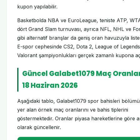
kupon yapılabilir.
Basketbolda NBA ve EuroLeague, teniste ATP, WT
dört Grand Slam turnuvası, ayrıca NFL, NHL ve Fo
gibi alternatif branşlar da geniş oran havuzuyla listel
E-spor cephesinde CS2, Dota 2, League of Legends
Valorant şampiyonlukları gerçek zamanlı kupona açı
Güncel Galabet1079 Maç Oranlar
18 Haziran 2026
Aşağıdaki tablo, Galabet1079 spor bahisleri bölüm
yer alan örnek maç oranlarını ve bahis tiplerini
göstermektedir. Oranlar piyasa hareketlerine göre a
olarak güncellenir.