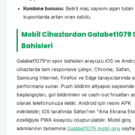
Kombine bonusu:
Belirli maç sayısını aşan tutan
kuponlarda artan oran ödülü.
Mobil Cihazlardan Galabet1079 
Bahisleri
Galabet1079'in spor bahisleri arayüzü iOS ve Andro
cihazlarda tam responsive çalışır; Chrome, Safari,
Samsung Internet, Firefox ve Edge tarayıcılarında a
performans sunar. Push bildirim altyapısı sayesind
başlangıçları, gol bildirimleri ve cash-out fırsatları a
olarak telefonunuza iletilir. Android için resmi APK
indirilebilir; iOS tarafında Safari'nin "Ana Ekrana Ek
özelliğiyle PWA kısayolu oluşturulabilir. Mobil giriş
adımlarının tamamına
Galabet1079 mobil giriş
sayfa