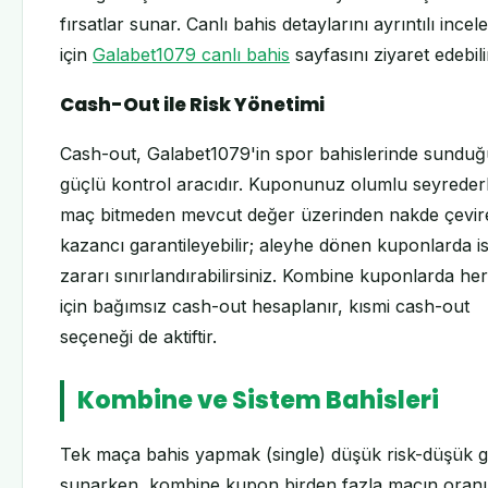
fırsatlar sunar. Canlı bahis detaylarını ayrıntılı ince
için
Galabet1079 canlı bahis
sayfasını ziyaret edebilir
Cash-Out ile Risk Yönetimi
Cash-out, Galabet1079'in spor bahislerinde sunduğ
güçlü kontrol aracıdır. Kuponunuz olumlu seyrede
maç bitmeden mevcut değer üzerinden nakde çevir
kazancı garantileyebilir; aleyhe dönen kuponlarda i
zararı sınırlandırabilirsiniz. Kombine kuponlarda he
için bağımsız cash-out hesaplanır, kısmi cash-out
seçeneği de aktiftir.
Kombine ve Sistem Bahisleri
Tek maça bahis yapmak (single) düşük risk-düşük ge
sunarken, kombine kupon birden fazla maçın oranı