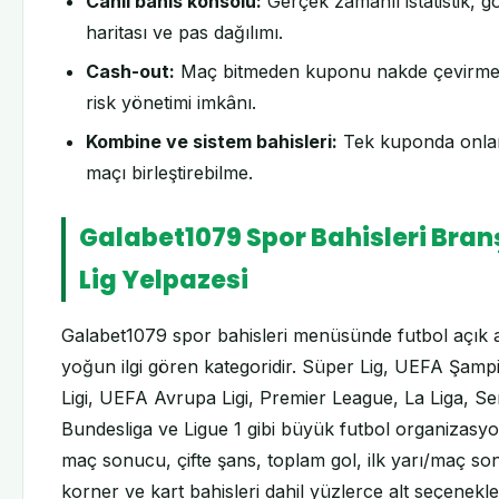
Canlı bahis konsolu:
Gerçek zamanlı istatistik, go
haritası ve pas dağılımı.
Cash-out:
Maç bitmeden kuponu nakde çevirme
risk yönetimi imkânı.
Kombine ve sistem bahisleri:
Tek kuponda onla
maçı birleştirebilme.
Galabet1079 Spor Bahisleri Bran
Lig Yelpazesi
Galabet1079 spor bahisleri menüsünde futbol açık 
yoğun ilgi gören kategoridir. Süper Lig, UEFA Şamp
Ligi, UEFA Avrupa Ligi, Premier League, La Liga, Se
Bundesliga ve Ligue 1 gibi büyük futbol organizasyo
maç sonucu, çifte şans, toplam gol, ilk yarı/maç so
korner ve kart bahisleri dahil yüzlerce alt seçenekle